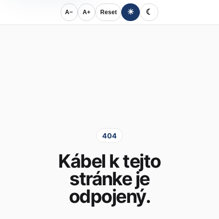
☀
☾
A−
A+
Reset
404
Kábel k tejto
stránke je
odpojený.