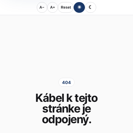
☀
☾
A−
A+
Reset
404
Kábel k tejto
stránke je
odpojený.