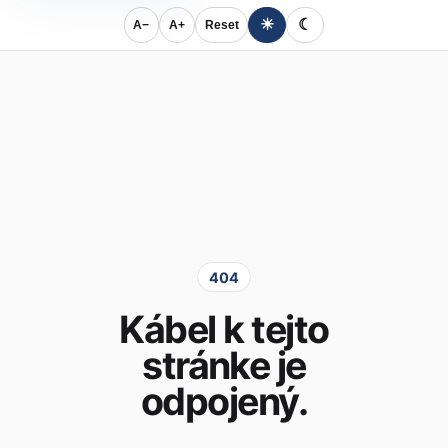
☀
☾
A−
A+
Reset
404
Kábel k tejto
stránke je
odpojený.