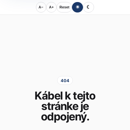
☀
☾
A−
A+
Reset
404
Kábel k tejto
stránke je
odpojený.