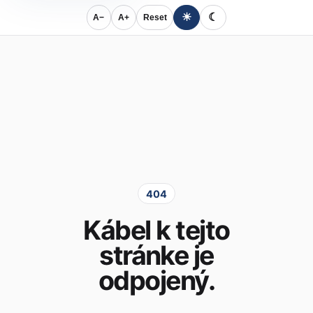
☀
☾
A−
A+
Reset
404
Kábel k tejto
stránke je
odpojený.