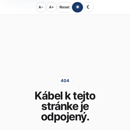
☀
☾
A−
A+
Reset
404
Kábel k tejto
stránke je
odpojený.