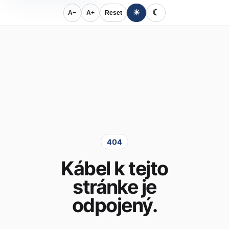
☀
☾
A−
A+
Reset
404
Kábel k tejto
stránke je
odpojený.