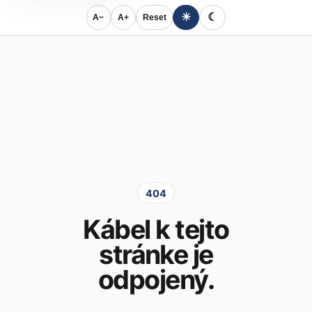
☀
☾
A−
A+
Reset
404
Kábel k tejto
stránke je
odpojený.