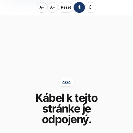
☀
☾
A−
A+
Reset
404
Kábel k tejto
stránke je
odpojený.