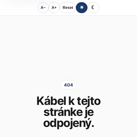
☀
☾
A−
A+
Reset
404
Kábel k tejto
stránke je
odpojený.