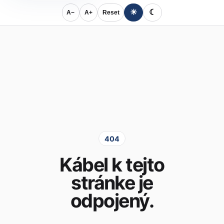
☀
☾
A−
A+
Reset
404
Kábel k tejto
stránke je
odpojený.