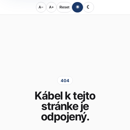
☀
☾
A−
A+
Reset
404
Kábel k tejto
stránke je
odpojený.