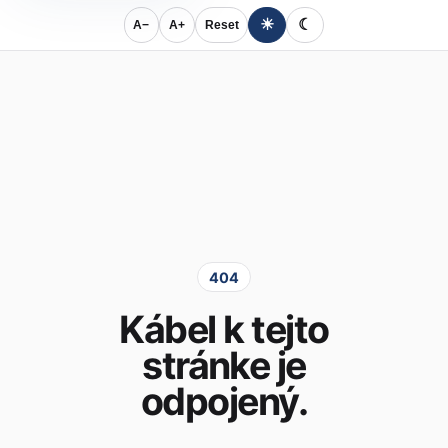
☀
☾
A−
A+
Reset
404
Kábel k tejto
stránke je
odpojený.