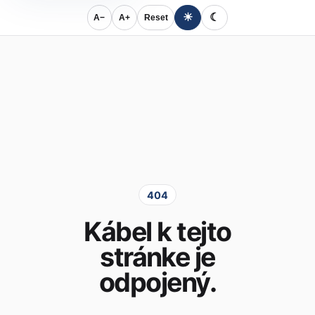
☀
☾
A−
A+
Reset
404
Kábel k tejto
stránke je
odpojený.