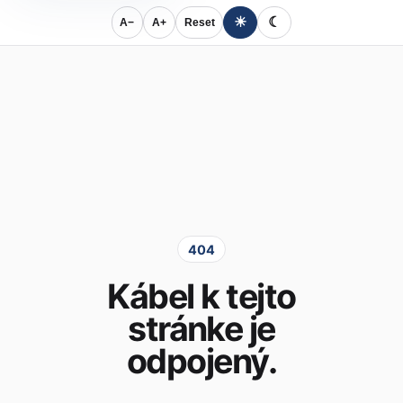
☀
☾
A−
A+
Reset
404
Kábel k tejto
stránke je
odpojený.