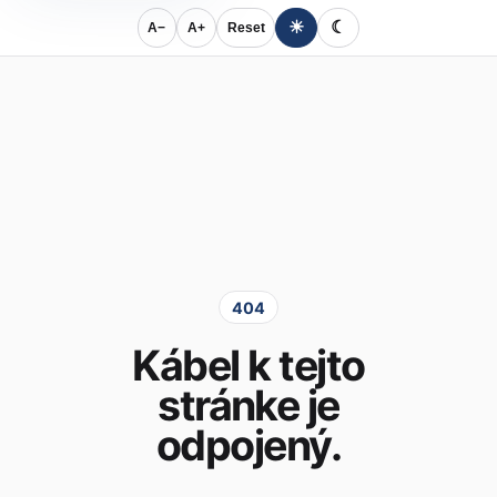
☀
☾
A−
A+
Reset
404
Kábel k tejto
stránke je
odpojený.