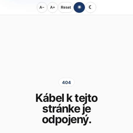
☀
☾
A−
A+
Reset
404
Kábel k tejto
stránke je
odpojený.