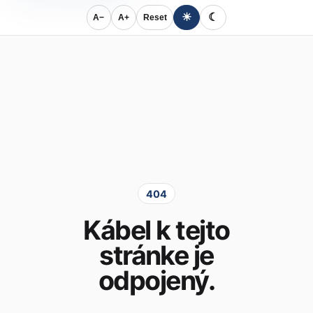
☀
☾
A−
A+
Reset
404
Kábel k tejto
stránke je
odpojený.