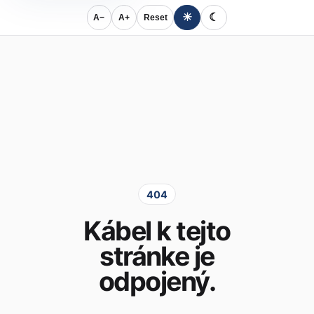
☀
☾
A−
A+
Reset
404
Kábel k tejto
stránke je
odpojený.