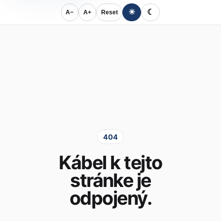
☀
☾
A−
A+
Reset
404
Kábel k tejto
stránke je
odpojený.