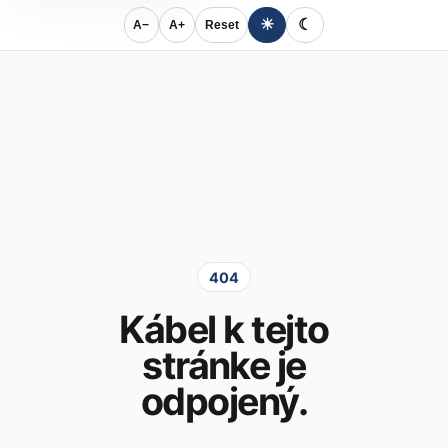
☀
☾
A−
A+
Reset
404
Kábel k tejto
stránke je
odpojený.