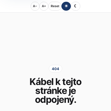
☀
☾
A−
A+
Reset
404
Kábel k tejto
stránke je
odpojený.