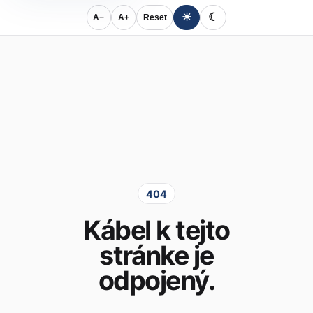
☀
☾
A−
A+
Reset
404
Kábel k tejto
stránke je
odpojený.