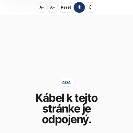
☀
☾
A−
A+
Reset
404
Kábel k tejto
stránke je
odpojený.