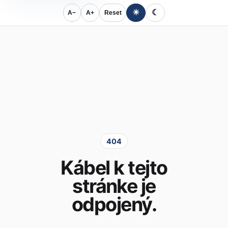
☀
☾
A−
A+
Reset
404
Kábel k tejto
stránke je
odpojený.