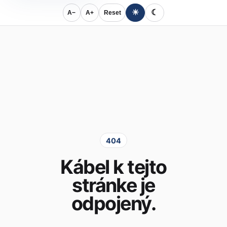
☀
☾
A−
A+
Reset
404
Kábel k tejto
stránke je
odpojený.