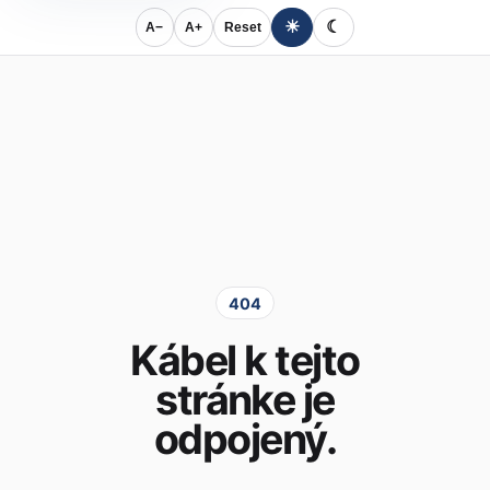
☀
☾
A−
A+
Reset
404
Kábel k tejto
stránke je
odpojený.