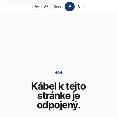
☀
☾
A−
A+
Reset
404
Kábel k tejto
stránke je
odpojený.