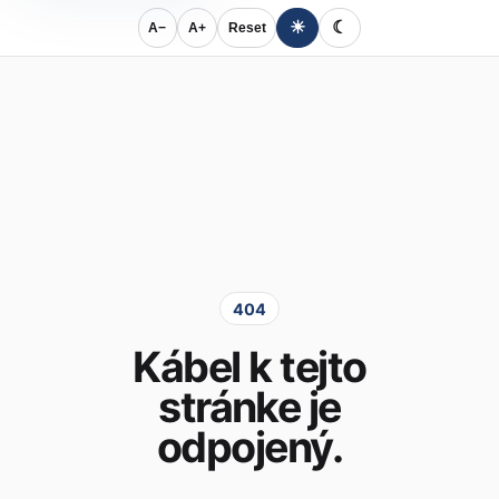
☀
☾
A−
A+
Reset
404
Kábel k tejto
stránke je
odpojený.