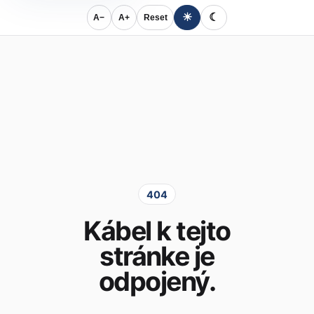
☀
☾
A−
A+
Reset
404
Kábel k tejto
stránke je
odpojený.