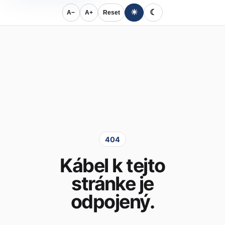
☀
☾
A−
A+
Reset
404
Kábel k tejto
stránke je
odpojený.