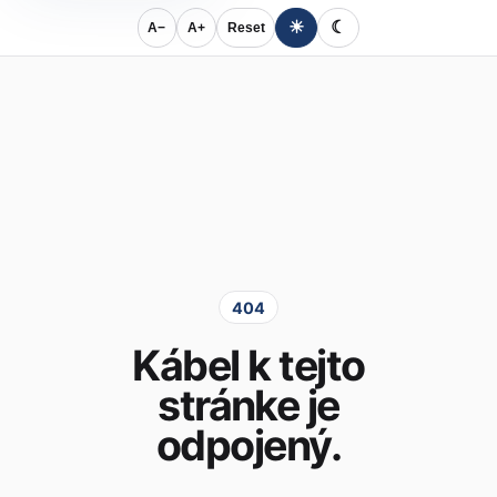
☀
☾
A−
A+
Reset
404
Kábel k tejto
stránke je
odpojený.