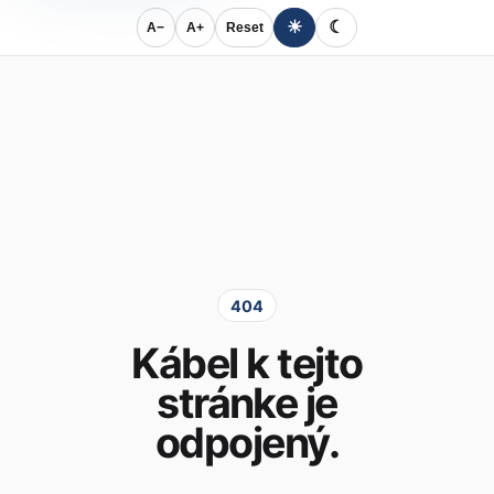
☀
☾
A−
A+
Reset
404
Kábel k tejto
stránke je
odpojený.