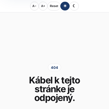
☀
☾
A−
A+
Reset
404
Kábel k tejto
stránke je
odpojený.