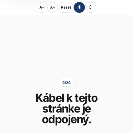
☀
☾
A−
A+
Reset
404
Kábel k tejto
stránke je
odpojený.