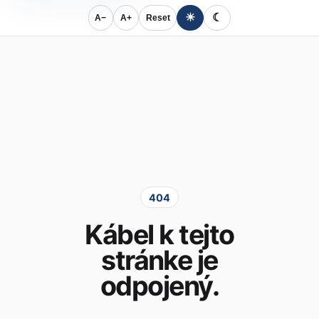
☀
☾
A−
A+
Reset
404
Kábel k tejto
stránke je
odpojený.