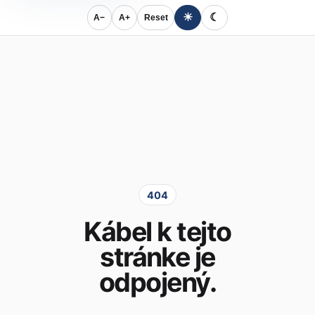
☀
☾
A−
A+
Reset
404
Kábel k tejto
stránke je
odpojený.