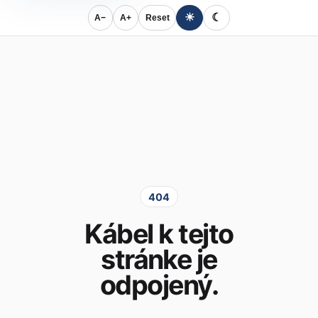
☀
☾
A−
A+
Reset
404
Kábel k tejto
stránke je
odpojený.