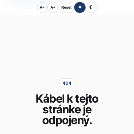
☀
☾
A−
A+
Reset
404
Kábel k tejto
stránke je
odpojený.