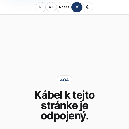
☀
☾
A−
A+
Reset
404
Kábel k tejto
stránke je
odpojený.