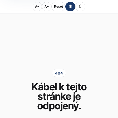
☀
☾
A−
A+
Reset
404
Kábel k tejto
stránke je
odpojený.