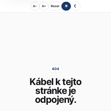
☀
☾
A−
A+
Reset
404
Kábel k tejto
stránke je
odpojený.