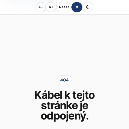
☀
☾
A−
A+
Reset
404
Kábel k tejto
stránke je
odpojený.