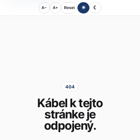
☀
☾
A−
A+
Reset
404
Kábel k tejto
stránke je
odpojený.