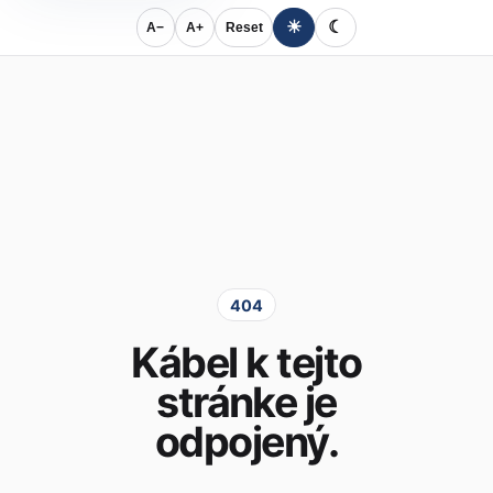
☀
☾
A−
A+
Reset
404
Kábel k tejto
stránke je
odpojený.