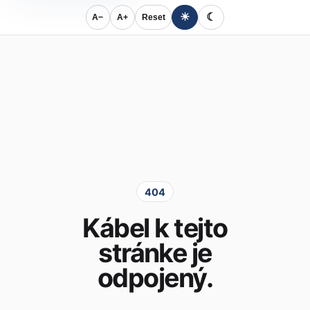
☀
☾
A−
A+
Reset
404
Kábel k tejto
stránke je
odpojený.