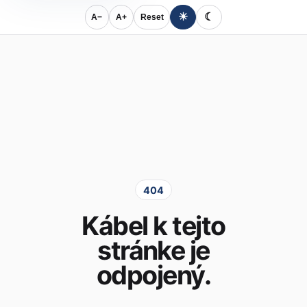
☀
☾
A−
A+
Reset
404
Kábel k tejto
stránke je
odpojený.