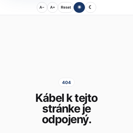
☀
☾
A−
A+
Reset
404
Kábel k tejto
stránke je
odpojený.