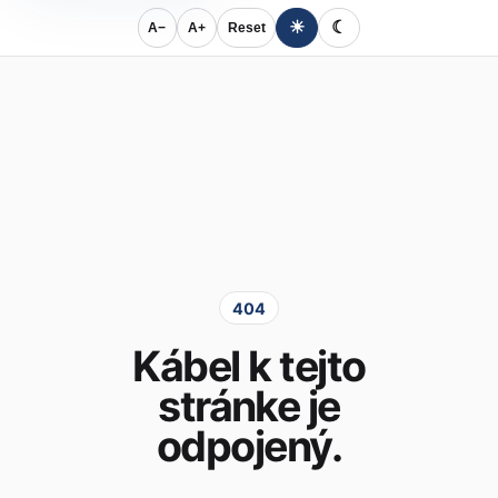
☀
☾
A−
A+
Reset
404
Kábel k tejto
stránke je
odpojený.