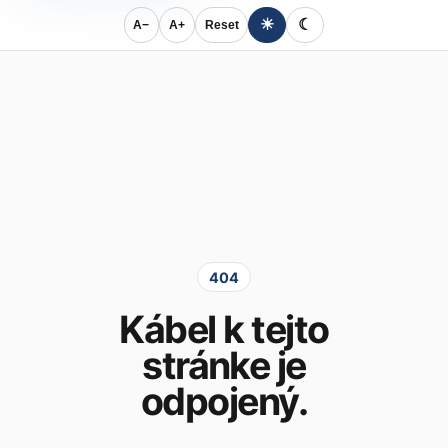
☀
☾
A−
A+
Reset
404
Kábel k tejto
stránke je
odpojený.